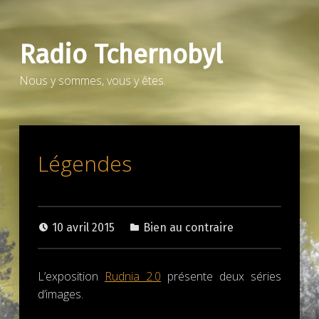
Radio Tchernobyl
Nous y sommes, vous y êtes.
Légendes
10 avril 2015
Bien au contraire
L’exposition
Rudnia 2.0
présente deux séries
d’images.